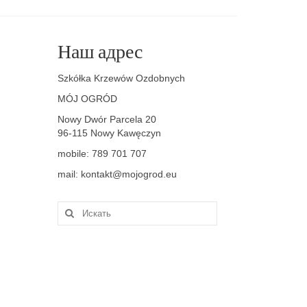
Наш адрес
Szkółka Krzewów Ozdobnych
MÓJ OGRÓD
Nowy Dwór Parcela 20
96-115 Nowy Kawęczyn
mobile: 789 701 707
mail: kontakt@mojogrod.eu
Искать: