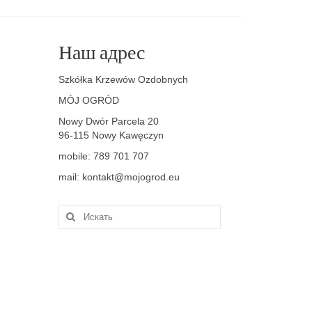
Наш адрес
Szkółka Krzewów Ozdobnych
MÓJ OGRÓD
Nowy Dwór Parcela 20
96-115 Nowy Kawęczyn
mobile: 789 701 707
mail: kontakt@mojogrod.eu
Искать: